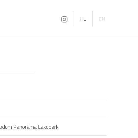
HU
EN
Metrodom Panoráma Lakópark