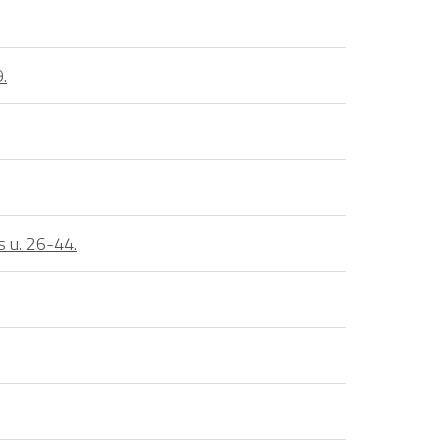
.
s u. 26-44.