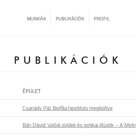
MUNKÁK
PUBLIKÁCIÓK
PROFIL
PUBLIKÁCIÓK
ÉPÜLET
Csanády Pál: Biofília hipotézis megépítve
Bán Dávid: Valódi zöldek és optikai illúziók – A 