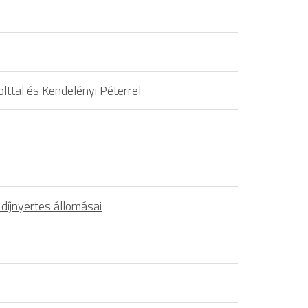
lttal és Kendelényi Péterrel
díjnyertes állomásai