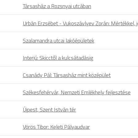
Társasház a Rozsnyai utcában
Urbán Erzsébet - Vukoszávlyev Zorán: Mértékkel, jó
Szalamandra utcai lakóépületek
Interjú: Skicctől a kulcsátadásig
Csanády Pál: Társasház mint középület
Székesfehérvár, Nemzeti Emlékhely fejlesztése
Újpest, Szent István tér
Vörös Tibor: Keleti Pályaudvar