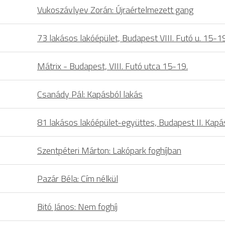
Vukoszávlyev Zorán: Újraértelmezett gang
73 lakásos lakóépület, Budapest VIII. Futó u. 15-19
Mátrix - Budapest, VIII. Futó utca 15-19.
Csanády Pál: Kapásból lakás
81 lakásos lakóépület-együttes, Budapest II. Kapá
Szentpéteri Márton: Lakópark foghíjban
Pazár Béla: Cím nélkül
Bitó János: Nem foghíj