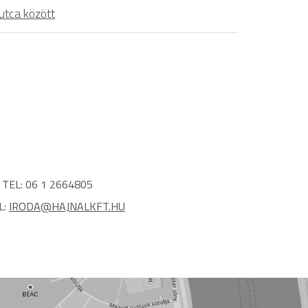
utca között
TEL: 06 1 2664805
L:
IRODA@HAJNALKFT.HU