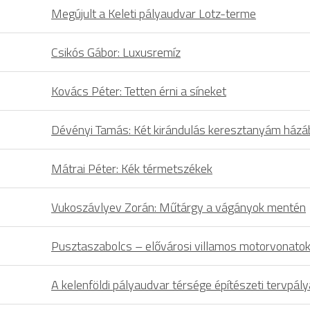
Megújult a Keleti pályaudvar Lotz-terme
Csikós Gábor: Luxusremíz
Kovács Péter: Tetten érni a síneket
Dévényi Tamás: Két kirándulás keresztanyám házá
Mátrai Péter: Kék térmetszékek
Vukoszávlyev Zorán: Műtárgy a vágányok mentén
Pusztaszabolcs – elővárosi villamos motorvonatok 
A kelenföldi pályaudvar térsége építészeti tervpál