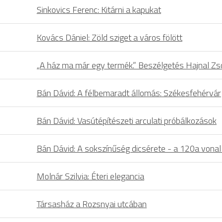
Sinkovics Ferenc: Kitárni a kapukat
Kovács Dániel: Zöld sziget a város fölött
„A ház ma már egy termék.” Beszélgetés Hajnal Zso
Bán Dávid: A félbemaradt állomás: Székesfehérvár
Bán Dávid: Vasútépítészeti arculati próbálkozások
Bán Dávid: A sokszínűség dicsérete - a 120a vonal 
Molnár Szilvia: Éteri elegancia
Társasház a Rozsnyai utcában