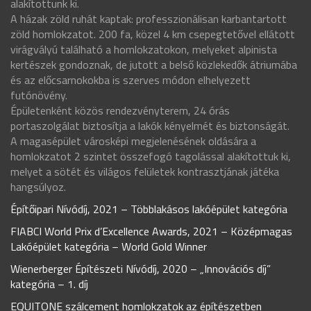
alakítottunk ki.
A házak zöld ruhát kaptak: professzionálisan karbantartott
zöld homlokzatot. 200 fa, közel 4 km csepegtetővel ellátott
virágvályú található a homlokzatokon, melyeket alpinista
kertészek gondoznak, de jutott a belső közlekedők átriumába
és az előcsarnokokba is szerves módon elhelyezett
futónövény.
Épületenként közös rendezvényterem, 24 órás
portaszolgálat biztosítja a lakók kényelmét és biztonságát.
A magasépület városképi megjelenésének oldására a
homlokzatot 2 szintet összefogó tagolással alakítottuk ki,
melyet a sötét és világos felületek kontrasztjának játéka
hangsúlyoz.
Építőipari Nívódíj, 2021 – Többlakásos lakóépület kategória
FIABCI World Prix d’Excellence Awards, 2021 – Középmagas
Lakóépület kategória – World Gold Winner
Wienerberger Építészeti Nívódíj, 2020 – „Innovációs díj”
kategória – 1. díj
EQUITONE szálcement homlokzatok az építészetben