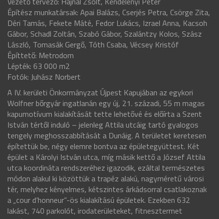
Vezető tervező: Hajnal Zsolt, Kendelényi Péter
Építész munkatársak: Apai Balázs, Cserjés Petra, Csörge Zita,
Déri Tamás, Fekete Máté, Fedor Lukács, Izrael Anna, Kacsoh
Gábor, Schadl Zoltán, Szabó Gábor, Szalántzy Kolos, Szász
László, Tomasák Gergő, Tóth Csaba, Vécsey Kristóf
Építtető: Metrodom
Lépték: 63 000 m2
Fotók: Juhász Norbert
A IV. kerületi Önkormányzat Újpest Kapujában az egykori
Wolfner bőrgyár ingatlanán egy új, 21. századi, 55 m magas
kapumotívum kialakítását tette lehetővé és előírta a Szent
István tértől induló – jelenleg Attila utcáig tartó gyalogos
tengely meghosszabbítását a Dunáig. A területet keretesen
építettük be, négy elemre bontva az épületegyüttest. Két
épület a Károlyi István utca, míg másik kettő a József Attila
utca koordináta rendszeréhez igazodik, ezáltal természetes
módon alakul ki közöttük a trapéz alakú, nagyméretű városi
tér, melyhez kényelmes, kétszintes árkádsorral csatlakoznak
a „cour d’honneur”-ös kialakítású épületek. Ezekben 632
lakást, 740 parkolót, irodaterületeket, fitnesztermet